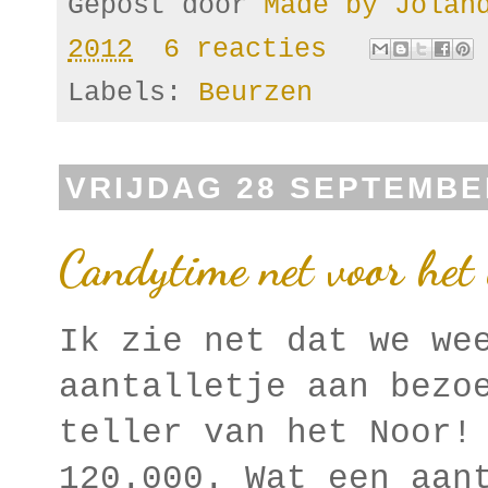
Gepost door
Made by Jola
2012
6 reacties
Labels:
Beurzen
VRIJDAG 28 SEPTEMBE
Candytime net voor het
Ik zie net dat we we
aantalletje aan bezo
teller van het Noor!
120.000. Wat een aan