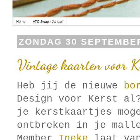
Home
ATC Swap - Januari
ZONDAG 30 SEPTEMBER
Vintage kaarten voor K
Heb jij de nieuwe
bo
Design voor Kerst al
je kerstkaartjes mog
ontbreken in je mall
Member
Ineke
laat van