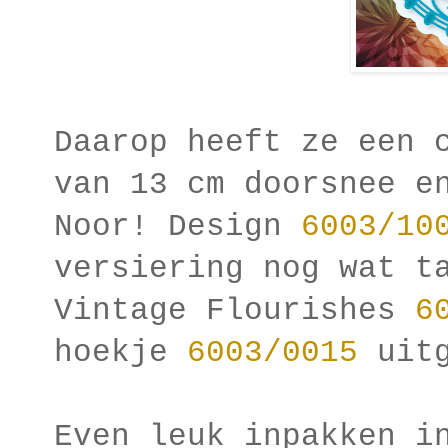
Daarop heeft ze een 
van 13 cm doorsnee e
Noor! Design
6003/10
versiering nog wat t
Vintage Flourishes
6
hoekje
6003/0015
uitg
Even leuk inpakken i